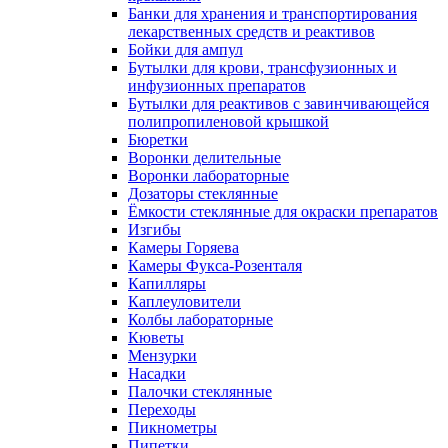
Банки для хранения и транспортирования
лекарственных средств и реактивов
Бойки для ампул
Бутылки для крови, трансфузионных и
инфузионных препаратов
Бутылки для реактивов с завинчивающейся
полипропиленовой крышкой
Бюретки
Воронки делительные
Воронки лабораторные
Дозаторы стеклянные
Ёмкости стеклянные для окраски препаратов
Изгибы
Камеры Горяева
Камеры Фукса-Розенталя
Капилляры
Каплеуловители
Колбы лабораторные
Кюветы
Мензурки
Насадки
Палочки стеклянные
Переходы
Пикнометры
Пипетки