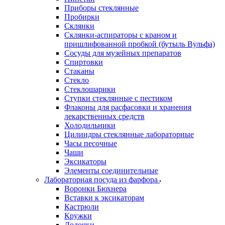
Приборы стеклянные
Пробирки
Склянки
Склянки-аспираторы с краном и
пришлифованной пробкой (бутыль Вульфа)
Сосуды для музейных препаратов
Спиртовки
Стаканы
Стекло
Стеклошарики
Ступки стеклянные с пестиком
Флаконы для расфасовки и хранения
лекарственных средств
Холодильники
Цилиндры стеклянные лабораторные
Часы песочные
Чаши
Эксикаторы
Элементы соединительные
Лабораторная посуда из фарфора
Воронки Бюхнера
Вставки к эксикаторам
Кастрюли
Кружки
Лодочки