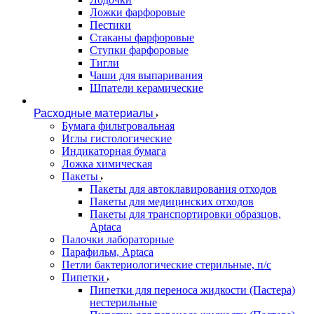
Ложки фарфоровые
Пестики
Стаканы фарфоровые
Ступки фарфоровые
Тигли
Чаши для выпаривания
Шпатели керамические
Расходные материалы
Бумага фильтровальная
Иглы гистологические
Индикаторная бумага
Ложка химическая
Пакеты
Пакеты для автоклавирования отходов
Пакеты для медицинских отходов
Пакеты для транспортировки образцов,
Aptaca
Палочки лабораторные
Парафильм, Aptaca
Петли бактериологические стерильные, п/с
Пипетки
Пипетки для переноса жидкости (Пастера)
нестерильные