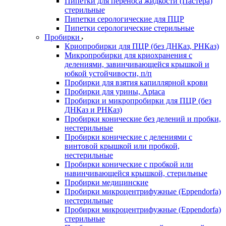
Пипетки для переноса жидкости (Пастера)
стерильные
Пипетки серологические для ПЦР
Пипетки серологические стерильные
Пробирки
Криопробирки для ПЦР (без ДНКаз, РНКаз)
Микропробирки для криохранения с
делениями, завинчивающейся крышкой и
юбкой устойчивости, п/п
Пробирки для взятия капиллярной крови
Пробирки для урины, Aptaca
Пробирки и микропробирки для ПЦР (без
ДНКаз и РНКаз)
Пробирки конические без делений и пробки,
нестерильные
Пробирки конические с делениями с
винтовой крышкой или пробкой,
нестерильные
Пробирки конические с пробкой или
навинчивающейся крышкой, стерильные
Пробирки медицинские
Пробирки микроцентрифужные (Eppendorfа)
нестерильные
Пробирки микроцентрифужные (Eppendorfа)
стерильные