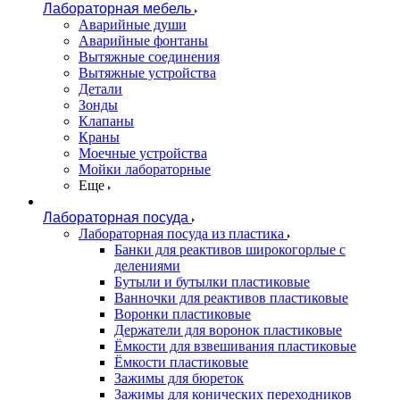
Лабораторная мебель
Аварийные души
Аварийные фонтаны
Вытяжные соединения
Вытяжные устройства
Детали
Зонды
Клапаны
Краны
Моечные устройства
Мойки лабораторные
Еще
Лабораторная посуда
Лабораторная посуда из пластика
Банки для реактивов широкогорлые с
делениями
Бутыли и бутылки пластиковые
Ванночки для реактивов пластиковые
Воронки пластиковые
Держатели для воронок пластиковые
Ёмкости для взвешивания пластиковые
Ёмкости пластиковые
Зажимы для бюреток
Зажимы для конических переходников