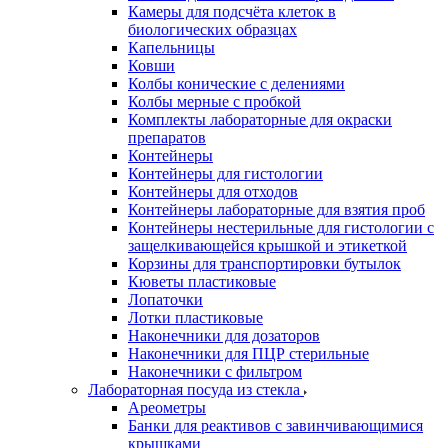
Камеры для подсчёта клеток в
биологических образцах
Капельницы
Ковши
Колбы конические с делениями
Колбы мерные с пробкой
Комплекты лабораторные для окраски
препаратов
Контейнеры
Контейнеры для гистологии
Контейнеры для отходов
Контейнеры лабораторные для взятия проб
Контейнеры нестерильные для гистологии с
защелкивающейся крышкой и этикеткой
Корзины для транспортировки бутылок
Кюветы пластиковые
Лопаточки
Лотки пластиковые
Наконечники для дозаторов
Наконечники для ПЦР стерильные
Наконечники с фильтром
Лабораторная посуда из стекла
Ареометры
Банки для реактивов с завинчивающимися
крышками