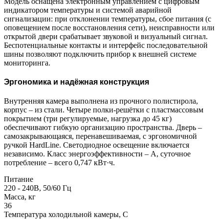
Модель оснащена электронным управлением с цифровым
индикатором температуры и системой аварийной
сигнализации: при отклонении температуры, сбое питания (с
оповещением после восстановления сети), неисправности или
открытой двери срабатывает звуковой и визуальный сигнал.
Беспотенциальные контакты и интерфейс последовательной
шины позволяют подключить прибор к внешней системе
мониторинга.
Эргономика и надёжная конструкция
Внутренняя камера выполнена из прочного полистирола,
корпус – из стали. Четыре полки-решётки с пластмассовым
покрытием (три регулируемые, нагрузка до 45 кг)
обеспечивают гибкую организацию пространства. Дверь –
самозакрывающаяся, перенавешиваемая, с эргономичной
ручкой HardLine. Светодиодное освещение включается
независимо. Класс энергоэффективности – А, суточное
потребление – всего 0,747 кВт·ч.
Питание
220 - 240В, 50/60 Гц
Масса, кг
36
Температура холодильной камеры, С