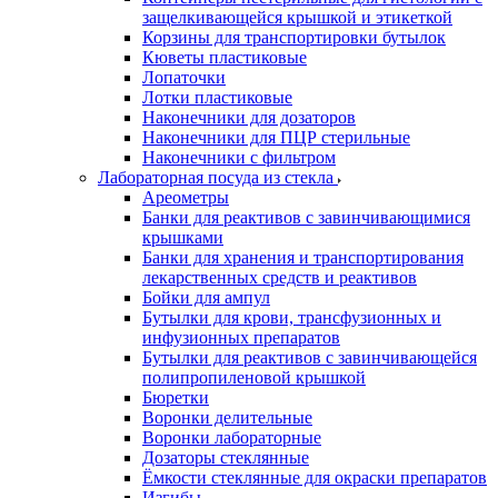
защелкивающейся крышкой и этикеткой
Корзины для транспортировки бутылок
Кюветы пластиковые
Лопаточки
Лотки пластиковые
Наконечники для дозаторов
Наконечники для ПЦР стерильные
Наконечники с фильтром
Лабораторная посуда из стекла
Ареометры
Банки для реактивов с завинчивающимися
крышками
Банки для хранения и транспортирования
лекарственных средств и реактивов
Бойки для ампул
Бутылки для крови, трансфузионных и
инфузионных препаратов
Бутылки для реактивов с завинчивающейся
полипропиленовой крышкой
Бюретки
Воронки делительные
Воронки лабораторные
Дозаторы стеклянные
Ёмкости стеклянные для окраски препаратов
Изгибы