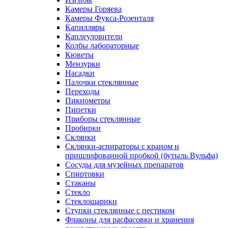
Камеры Горяева
Камеры Фукса-Розенталя
Капилляры
Каплеуловители
Колбы лабораторные
Кюветы
Мензурки
Насадки
Палочки стеклянные
Переходы
Пикнометры
Пипетки
Приборы стеклянные
Пробирки
Склянки
Склянки-аспираторы с краном и
пришлифованной пробкой (бутыль Вульфа)
Сосуды для музейных препаратов
Спиртовки
Стаканы
Стекло
Стеклошарики
Ступки стеклянные с пестиком
Флаконы для расфасовки и хранения