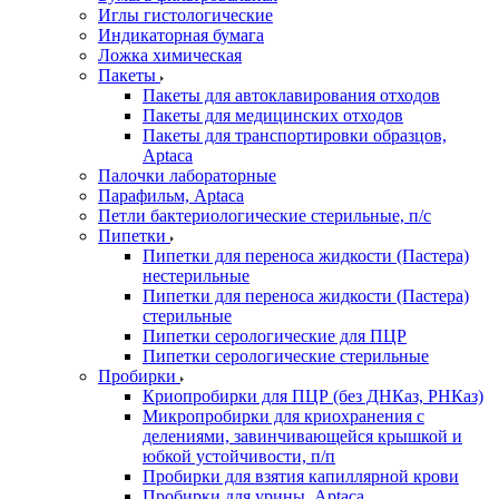
Иглы гистологические
Индикаторная бумага
Ложка химическая
Пакеты
Пакеты для автоклавирования отходов
Пакеты для медицинских отходов
Пакеты для транспортировки образцов,
Aptaca
Палочки лабораторные
Парафильм, Aptaca
Петли бактериологические стерильные, п/с
Пипетки
Пипетки для переноса жидкости (Пастера)
нестерильные
Пипетки для переноса жидкости (Пастера)
стерильные
Пипетки серологические для ПЦР
Пипетки серологические стерильные
Пробирки
Криопробирки для ПЦР (без ДНКаз, РНКаз)
Микропробирки для криохранения с
делениями, завинчивающейся крышкой и
юбкой устойчивости, п/п
Пробирки для взятия капиллярной крови
Пробирки для урины, Aptaca