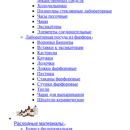
лекарственных средств
Холодильники
Цилиндры стеклянные лабораторные
Часы песочные
Чаши
Эксикаторы
Элементы соединительные
Лабораторная посуда из фарфора
Воронки Бюхнера
Вставки к эксикаторам
Кастрюли
Кружки
Лодочки
Ложки фарфоровые
Пестики
Стаканы фарфоровые
Ступки фарфоровые
Тигли
Чаши для выпаривания
Шпатели керамические
Расходные материалы
Бумага фильтровальная