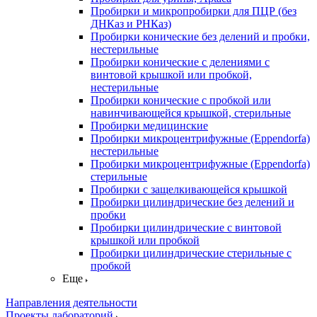
Пробирки и микропробирки для ПЦР (без
ДНКаз и РНКаз)
Пробирки конические без делений и пробки,
нестерильные
Пробирки конические с делениями с
винтовой крышкой или пробкой,
нестерильные
Пробирки конические с пробкой или
навинчивающейся крышкой, стерильные
Пробирки медицинские
Пробирки микроцентрифужные (Eppendorfа)
нестерильные
Пробирки микроцентрифужные (Eppendorfа)
стерильные
Пробирки с защелкивающейся крышкой
Пробирки цилиндрические без делений и
пробки
Пробирки цилиндрические с винтовой
крышкой или пробкой
Пробирки цилиндрические стерильные с
пробкой
Еще
Направления деятельности
Проекты лабораторий