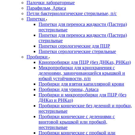
Палочки лабораторные
Парафильм, Aptaca
Петли бактериологические стерильные, п/с
Пипетки
Пипетки для переноса жидкости (Пастера)
нестерильные
Пипетки для переноса жидкости (Пастера)
стерильные
Пипетки серологические для ПЦР
Пипетки серологические стерильные
Пробирки
Криопробирки для ПЦР (без ДНКаз, РНКаз)
Микропробирки для криохранения с
делениями, завинчивающейся крышкой и
юбкой устойчивости, п/п
Пробирки для взятия капиллярной крови
Пробирки для урины, Aptaca
Пробирки и микропробирки для ПЦР (без
ДНКаз и РНКаз)
Пробирки конические без делений и пробки,
нестерильные
Пробирки конические с делениями с
винтовой крышкой или пробкой,
нестерильные
Пробирки конические с пробкой или