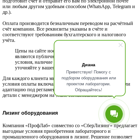
подготовит счёт и отправит его вам по электронной почте
или любым другим удобным способом (WhatsApp, Telegram и
др.).
Оплата производится безналичным переводом на расчётный
счёт компании. Все реквизиты указаны в счёте и
соответствуют требованиям бухгалтерского и налогового
учёта.
Цены на сайте носят справочный характер и не
являются публичной офертой. Актуальные
условия, наличие и окончательную стоимость
Диана
уточняйте у вашего персонального менеджера.
Приветствую! Помогу с
подбором оборудования или
Для каждого клиента мы предлагаем индивидуальные
проектом лаборатории.
условия оплаты включая отсрочку, этапность платежей или
Обращайтесь!
адаптацию под регламент вашей организации. Обсудите
детали с менеджером на этапе согласования заказа.
Лизинг оборудования
Компания «ПрофЛаб» совместно со «СберЛизинг» предлагает
выгодные условия приобретения лабораторного и
промышленного оборудования в лизинг. Решение позволяет