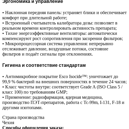
Эргономика и управление
• Наклонная передняя панель: устраняет блики и обеспечивает
комфорт при длительной работе;
• Встроенный считыватель калибратора дозы: позволяет в
реальном времени контролировать активность препарата;
• Тихие энергоэффективные вентиляторы: автоматически
компенсируют рост сопротивления при засорении фильтров;
• Микропроцессорная система управления: непрерывно
отслеживает давление, воздушные потоки, состояние
фильтров и подаёт сигналы при отклонениях.
Гигиена и соответствие стандартам
• Антимикробное покрытие Esco Isocide™: уничтожает до
99,9 % бактерий на внешних поверхностях в течение 24 часов;
• Класс чистоты внутри: соответствует Grade A (ISO Class 5 /
класс 100) по требованиям GMP;
• Применение: радиофармация, ядерная медицина,
производство ПЭТ-препаратов, работа с Tc-99m, I-131, F-18 и
другими изотопами.
Страна производства
Чехия
Способы оформления заказа: