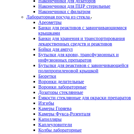
Наконечники для дозаторов
Наконечники для ПЦР стерильные
Наконечники с фильтром
Лабораторная посуда из стекла
Ареометры
Банки для реактивов с завинчивающимися
крышками
Банки для хранения и транспортирования
лекарственных средств и реактивов
Бойки для ампул
Бутылки для крови, трансфузионных и
инфузионных препаратов
Бутылки для реактивов с завинчивающейся
полипропиленовой крышкой
Бюретки
Воронки делительные
Воронки лабораторные
Дозаторы стеклянные
Ёмкости стеклянные для окраски препаратов
Изгибы
Камеры Горяева
Камеры Фукса-Розенталя
Капилляры
Каплеуловители
Колбы лабораторные