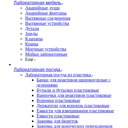
Лабораторная мебель
Аварийные души
Аварийные фонтаны
Вытяжные соединения
Вытяжные устройства
Детали
Зонды
Клапаны
Краны
Моечные устройства
Мойки лабораторные
Еще
Лабораторная посуда
Лабораторная посуда из пластика
Банки для реактивов широкогорлые с
делениями
Бутыли и бутылки пластиковые
Ванночки для реактивов пластиковые
Воронки пластиковые
Держатели для воронок пластиковые
Ёмкости для взвешивания пластиковые
Ёмкости пластиковые
Зажимы для бюреток
Зажимы для конических переходников