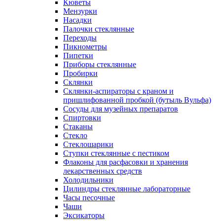
Кюветы
Мензурки
Насадки
Палочки стеклянные
Переходы
Пикнометры
Пипетки
Приборы стеклянные
Пробирки
Склянки
Склянки-аспираторы с краном и
пришлифованной пробкой (бутыль Вульфа)
Сосуды для музейных препаратов
Спиртовки
Стаканы
Стекло
Стеклошарики
Ступки стеклянные с пестиком
Флаконы для расфасовки и хранения
лекарственных средств
Холодильники
Цилиндры стеклянные лабораторные
Часы песочные
Чаши
Эксикаторы