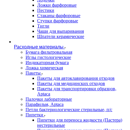
Ложки фарфоровые
Пестики
Стаканы фарфоровые
Ступки фарфоровые
Тигли
Чаши для выпаривания
Шпатели керамические
Расходные материалы
Бумага фильтровальная
Иглы гистологические
Индикаторная бумага
Ложка химическая
Пакеты
Пакеты для автоклавирования отходов
Пакеты для медицинских отходов
Пакеты для транспортировки образцов,
Aptaca
Палочки лабораторные
Парафильм, Aptaca
Петли бактериологические стерильные, п/с
Пипетки
Пипетки для переноса жидкости (Пастера)
нестерильные