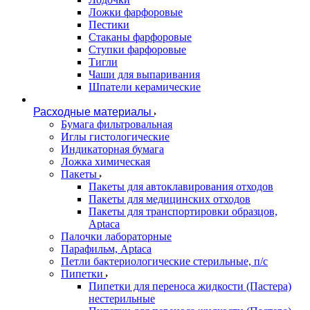
Ложки фарфоровые
Пестики
Стаканы фарфоровые
Ступки фарфоровые
Тигли
Чаши для выпаривания
Шпатели керамические
Расходные материалы
Бумага фильтровальная
Иглы гистологические
Индикаторная бумага
Ложка химическая
Пакеты
Пакеты для автоклавирования отходов
Пакеты для медицинских отходов
Пакеты для транспортировки образцов,
Aptaca
Палочки лабораторные
Парафильм, Aptaca
Петли бактериологические стерильные, п/с
Пипетки
Пипетки для переноса жидкости (Пастера)
нестерильные