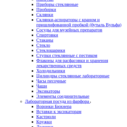
Приборы стеклянные
Пробирки
Склянки
Склянки-аспираторы с краном и
пришлифованной пробкой (бутыль Вульфа)
Сосуды для музейных препаратов
Спиртовки
Стаканы
Стекло
Стеклошарики
Ступки стеклянные с пестиком
Флаконы для расфасовки и хранения
лекарственных средств
Холодильники
Цилиндры стеклянные лабораторные
Часы песочные
Чаши
Эксикаторы
Элементы соединительные
Лабораторная посуда из фарфора
Воронки Бюхнера
Вставки к эксикаторам
Кастрюли
Кружки
Лодочки