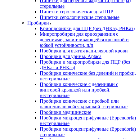
Пипетки для переноса жидкости (Пастера)
стерильные
Пипетки серологические для ПЦР
Пипетки серологические стерильные
Пробирки
Криопробирки для ПЦР (без ДНКаз, РНКаз)
Микропробирки для криохранения с
делениями, завинчивающейся крышкой и
юбкой устойчивости, п/п
Пробирки для взятия капиллярной крови
Пробирки для урины, Aptaca
Пробирки и микропробирки для ПЦР (без
ДНКаз и РНКаз)
Пробирки конические без делений и пробки,
нестерильные
Пробирки конические с делениями с
винтовой крышкой или пробкой,
нестерильные
Пробирки конические с пробкой или
навинчивающейся крышкой, стерильные
Пробирки медицинские
Пробирки микроцентрифужные (Eppendorfа)
нестерильные
Пробирки микроцентрифужные (Eppendorfа)
стерильные