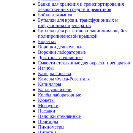
Банки для хранения и транспортирования
лекарственных средств и реактивов
Бойки для ампул
Бутылки для крови, трансфузионных и
инфузионных препаратов
Бутылки для реактивов с завинчивающейся
полипропиленовой крышкой
Бюретки
Воронки делительные
Воронки лабораторные
Дозаторы стеклянные
Ёмкости стеклянные для окраски препаратов
Изгибы
Камеры Горяева
Камеры Фукса-Розенталя
Капилляры
Каплеуловители
Колбы лабораторные
Кюветы
Мензурки
Насадки
Палочки стеклянные
Переходы
Пикнометры
Пипетки