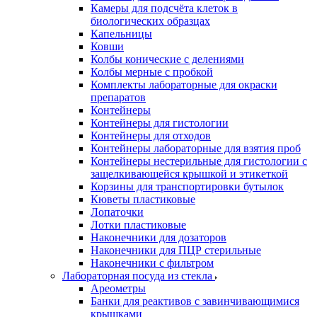
Камеры для подсчёта клеток в
биологических образцах
Капельницы
Ковши
Колбы конические с делениями
Колбы мерные с пробкой
Комплекты лабораторные для окраски
препаратов
Контейнеры
Контейнеры для гистологии
Контейнеры для отходов
Контейнеры лабораторные для взятия проб
Контейнеры нестерильные для гистологии с
защелкивающейся крышкой и этикеткой
Корзины для транспортировки бутылок
Кюветы пластиковые
Лопаточки
Лотки пластиковые
Наконечники для дозаторов
Наконечники для ПЦР стерильные
Наконечники с фильтром
Лабораторная посуда из стекла
Ареометры
Банки для реактивов с завинчивающимися
крышками