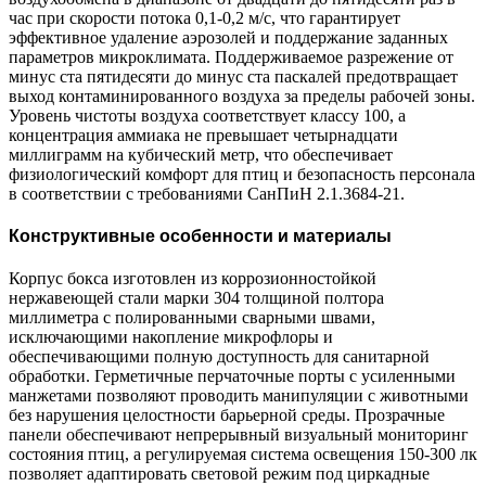
час при скорости потока 0,1-0,2 м/с, что гарантирует
эффективное удаление аэрозолей и поддержание заданных
параметров микроклимата. Поддерживаемое разрежение от
минус ста пятидесяти до минус ста паскалей предотвращает
выход контаминированного воздуха за пределы рабочей зоны.
Уровень чистоты воздуха соответствует классу 100, а
концентрация аммиака не превышает четырнадцати
миллиграмм на кубический метр, что обеспечивает
физиологический комфорт для птиц и безопасность персонала
в соответствии с требованиями СанПиН 2.1.3684-21.
Конструктивные особенности и материалы
Корпус бокса изготовлен из коррозионностойкой
нержавеющей стали марки 304 толщиной полтора
миллиметра с полированными сварными швами,
исключающими накопление микрофлоры и
обеспечивающими полную доступность для санитарной
обработки. Герметичные перчаточные порты с усиленными
манжетами позволяют проводить манипуляции с животными
без нарушения целостности барьерной среды. Прозрачные
панели обеспечивают непрерывный визуальный мониторинг
состояния птиц, а регулируемая система освещения 150-300 лк
позволяет адаптировать световой режим под циркадные