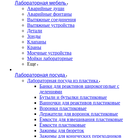
Лабораторная мебель
Аварийные души
Аварийные фонтаны
Вытяжные соединения
Вытяжные устройства
Детали
Зонды
Клапаны
Краны
Моечные устройства
Мойки лабораторные
Еще
Лабораторная посуда
Лабораторная посуда из пластика
Банки для реактивов широкогорлые с
делениями
Бутыли и бутылки пластиковые
Ванночки для реактивов пластиковые
Воронки пластиковые
Держатели для воронок пластиковые
Ёмкости для взвешивания пластиковые
Ёмкости пластиковые
Зажимы для бюреток
Зажимы для конических переходников