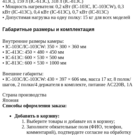
413C), 159 л (IC-613C), 318 л (IC-813C)
• Мощность нагревателя: 0,2 кВт (IC-103C, IC-103CW), 0,3
кВт (IC-413C), 0,4 кВт (IC-613C), 0,7 кВт (IC-813C)
• Допустимая нагрузка на одну полку: 15 кг для всех моделей
Габаритные размеры и комплектация
Внутренние размеры камеры:
• IC-103C/IC-103CW: 350 × 300 × 360 мм
• IC-413C: 450 × 480 × 450 мм
• IC-613C: 600 × 530 × 500 мм
• IC-813C: 600 × 530 × 1000 мм
Внешние габариты:
• IC-103C/IC-103CW: 430 × 397 × 606 мм, масса 17 кг, 8 полок/
шагов, 2 полки/4 держателя в комплекте, питание AC220В, 1А
Страна производства
Япония
Способы оформления заказа:
Добавить в корзину:
Выберите товары и добавьте их в корзину;
Заполните обязательные поля (ФИО, телефон,
комментарий), подтвердите согласие на обработку