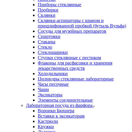
Приборы стеклянные
Пробирки
Склянки
Склянки-аспираторы с краном и
пришлифованной пробкой (бутыль Вульфа)
Сосуды для музейных препаратов
Спиртовки
Стаканы
Стекло
Стеклошарики
Ступки стеклянные с пестиком
Флаконы для расфасовки и хранения
лекарственных средств
Холодильники
Цилиндры стеклянные лабораторные
Часы песочные
Чаши
Эксикаторы
Элементы соединительные
Лабораторная посуда из фарфора
Воронки Бюхнера
Вставки к эксикаторам
Кастрюли
Кружки
Лодочки