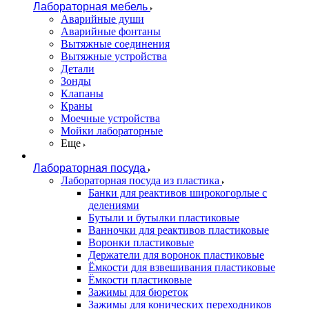
Лабораторная мебель
Аварийные души
Аварийные фонтаны
Вытяжные соединения
Вытяжные устройства
Детали
Зонды
Клапаны
Краны
Моечные устройства
Мойки лабораторные
Еще
Лабораторная посуда
Лабораторная посуда из пластика
Банки для реактивов широкогорлые с
делениями
Бутыли и бутылки пластиковые
Ванночки для реактивов пластиковые
Воронки пластиковые
Держатели для воронок пластиковые
Ёмкости для взвешивания пластиковые
Ёмкости пластиковые
Зажимы для бюреток
Зажимы для конических переходников