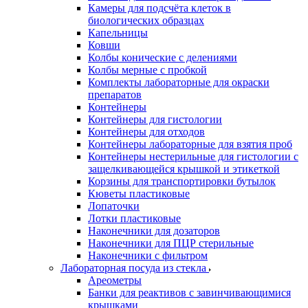
Камеры для подсчёта клеток в
биологических образцах
Капельницы
Ковши
Колбы конические с делениями
Колбы мерные с пробкой
Комплекты лабораторные для окраски
препаратов
Контейнеры
Контейнеры для гистологии
Контейнеры для отходов
Контейнеры лабораторные для взятия проб
Контейнеры нестерильные для гистологии с
защелкивающейся крышкой и этикеткой
Корзины для транспортировки бутылок
Кюветы пластиковые
Лопаточки
Лотки пластиковые
Наконечники для дозаторов
Наконечники для ПЦР стерильные
Наконечники с фильтром
Лабораторная посуда из стекла
Ареометры
Банки для реактивов с завинчивающимися
крышками