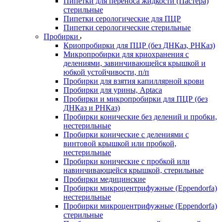
Пипетки для переноса жидкости (Пастера)
стерильные
Пипетки серологические для ПЦР
Пипетки серологические стерильные
Пробирки
Криопробирки для ПЦР (без ДНКаз, РНКаз)
Микропробирки для криохранения с
делениями, завинчивающейся крышкой и
юбкой устойчивости, п/п
Пробирки для взятия капиллярной крови
Пробирки для урины, Aptaca
Пробирки и микропробирки для ПЦР (без
ДНКаз и РНКаз)
Пробирки конические без делений и пробки,
нестерильные
Пробирки конические с делениями с
винтовой крышкой или пробкой,
нестерильные
Пробирки конические с пробкой или
навинчивающейся крышкой, стерильные
Пробирки медицинские
Пробирки микроцентрифужные (Eppendorfа)
нестерильные
Пробирки микроцентрифужные (Eppendorfа)
стерильные