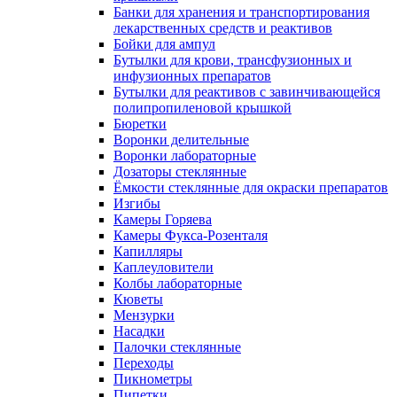
Банки для хранения и транспортирования
лекарственных средств и реактивов
Бойки для ампул
Бутылки для крови, трансфузионных и
инфузионных препаратов
Бутылки для реактивов с завинчивающейся
полипропиленовой крышкой
Бюретки
Воронки делительные
Воронки лабораторные
Дозаторы стеклянные
Ёмкости стеклянные для окраски препаратов
Изгибы
Камеры Горяева
Камеры Фукса-Розенталя
Капилляры
Каплеуловители
Колбы лабораторные
Кюветы
Мензурки
Насадки
Палочки стеклянные
Переходы
Пикнометры
Пипетки