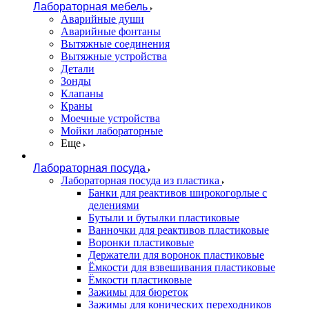
Лабораторная мебель
Аварийные души
Аварийные фонтаны
Вытяжные соединения
Вытяжные устройства
Детали
Зонды
Клапаны
Краны
Моечные устройства
Мойки лабораторные
Еще
Лабораторная посуда
Лабораторная посуда из пластика
Банки для реактивов широкогорлые с
делениями
Бутыли и бутылки пластиковые
Ванночки для реактивов пластиковые
Воронки пластиковые
Держатели для воронок пластиковые
Ёмкости для взвешивания пластиковые
Ёмкости пластиковые
Зажимы для бюреток
Зажимы для конических переходников