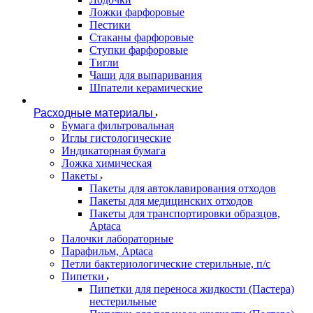
Ложки фарфоровые
Пестики
Стаканы фарфоровые
Ступки фарфоровые
Тигли
Чаши для выпаривания
Шпатели керамические
Расходные материалы
Бумага фильтровальная
Иглы гистологические
Индикаторная бумага
Ложка химическая
Пакеты
Пакеты для автоклавирования отходов
Пакеты для медицинских отходов
Пакеты для транспортировки образцов,
Aptaca
Палочки лабораторные
Парафильм, Aptaca
Петли бактериологические стерильные, п/с
Пипетки
Пипетки для переноса жидкости (Пастера)
нестерильные