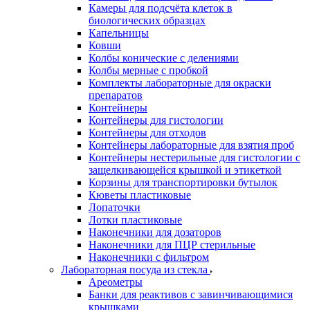
Камеры для подсчёта клеток в
биологических образцах
Капельницы
Ковши
Колбы конические с делениями
Колбы мерные с пробкой
Комплекты лабораторные для окраски
препаратов
Контейнеры
Контейнеры для гистологии
Контейнеры для отходов
Контейнеры лабораторные для взятия проб
Контейнеры нестерильные для гистологии с
защелкивающейся крышкой и этикеткой
Корзины для транспортировки бутылок
Кюветы пластиковые
Лопаточки
Лотки пластиковые
Наконечники для дозаторов
Наконечники для ПЦР стерильные
Наконечники с фильтром
Лабораторная посуда из стекла
Ареометры
Банки для реактивов с завинчивающимися
крышками