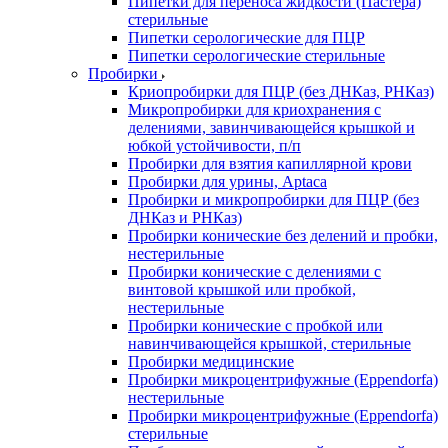
Пипетки для переноса жидкости (Пастера)
стерильные
Пипетки серологические для ПЦР
Пипетки серологические стерильные
Пробирки
Криопробирки для ПЦР (без ДНКаз, РНКаз)
Микропробирки для криохранения с
делениями, завинчивающейся крышкой и
юбкой устойчивости, п/п
Пробирки для взятия капиллярной крови
Пробирки для урины, Aptaca
Пробирки и микропробирки для ПЦР (без
ДНКаз и РНКаз)
Пробирки конические без делений и пробки,
нестерильные
Пробирки конические с делениями с
винтовой крышкой или пробкой,
нестерильные
Пробирки конические с пробкой или
навинчивающейся крышкой, стерильные
Пробирки медицинские
Пробирки микроцентрифужные (Eppendorfа)
нестерильные
Пробирки микроцентрифужные (Eppendorfа)
стерильные