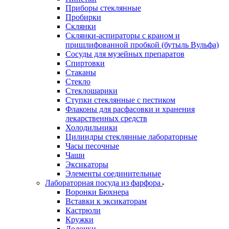
Приборы стеклянные
Пробирки
Склянки
Склянки-аспираторы с краном и
пришлифованной пробкой (бутыль Вульфа)
Сосуды для музейных препаратов
Спиртовки
Стаканы
Стекло
Стеклошарики
Ступки стеклянные с пестиком
Флаконы для расфасовки и хранения
лекарственных средств
Холодильники
Цилиндры стеклянные лабораторные
Часы песочные
Чаши
Эксикаторы
Элементы соединительные
Лабораторная посуда из фарфора
Воронки Бюхнера
Вставки к эксикаторам
Кастрюли
Кружки
Лодочки