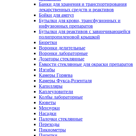
Банки для хранения и транспортирования
лекарственных средств и реактивов
Бойки для ампул
Бутылки для крови, трансфузионных и
инфузионных препаратов
Бутылки для реактивов с завинчивающейся
полипропиленовой крышкой
Бюретки
Воронки делительные
Воронки лабораторные
Дозаторы стеклянные
Ёмкости стеклянные для окраски препаратов
Изгибы
Камеры Горяева
Камеры Фукса-Розенталя
Капилляры
Каплеуловители
Колбы лабораторные
Кюветы
Мензурки
Насадки
Палочки стеклянные
Переходы
Пикнометры
Пипетки