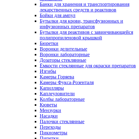
Банки для хранения и транспортирования
лекарственных средств и реактивов
Бойки для ампул
Бутылки для крови, трансфузионных и
инфузионных препаратов
Бутылки для реактивов с завинчивающейся
полипропиленовой крышкой
Бюретки
Воронки делительные
Воронки лабораторные
Дозаторы стеклянные
Ёмкости стеклянные для окраски препаратов
Изгибы
Камеры Горяева
Камеры Фукса-Розенталя
Капилляры
Каплеуловители
Колбы лабораторные
Кюветы
Мензурки
Насадки
Палочки стеклянные
Переходы
Пикнометры
Пипетки