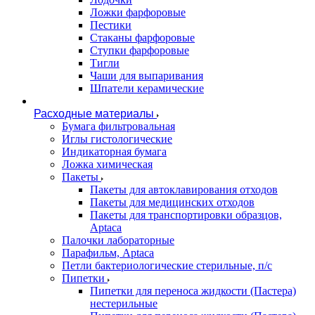
Ложки фарфоровые
Пестики
Стаканы фарфоровые
Ступки фарфоровые
Тигли
Чаши для выпаривания
Шпатели керамические
Расходные материалы
Бумага фильтровальная
Иглы гистологические
Индикаторная бумага
Ложка химическая
Пакеты
Пакеты для автоклавирования отходов
Пакеты для медицинских отходов
Пакеты для транспортировки образцов,
Aptaca
Палочки лабораторные
Парафильм, Aptaca
Петли бактериологические стерильные, п/с
Пипетки
Пипетки для переноса жидкости (Пастера)
нестерильные