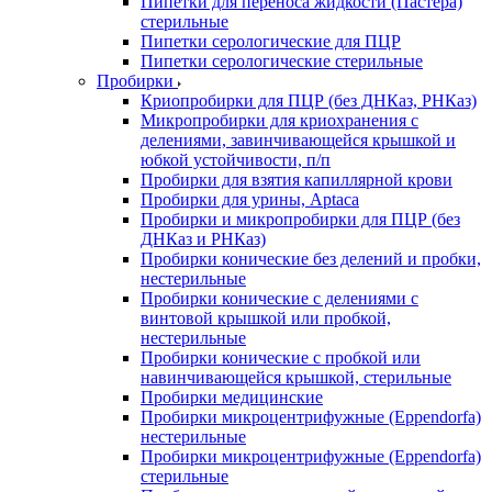
Пипетки для переноса жидкости (Пастера)
стерильные
Пипетки серологические для ПЦР
Пипетки серологические стерильные
Пробирки
Криопробирки для ПЦР (без ДНКаз, РНКаз)
Микропробирки для криохранения с
делениями, завинчивающейся крышкой и
юбкой устойчивости, п/п
Пробирки для взятия капиллярной крови
Пробирки для урины, Aptaca
Пробирки и микропробирки для ПЦР (без
ДНКаз и РНКаз)
Пробирки конические без делений и пробки,
нестерильные
Пробирки конические с делениями с
винтовой крышкой или пробкой,
нестерильные
Пробирки конические с пробкой или
навинчивающейся крышкой, стерильные
Пробирки медицинские
Пробирки микроцентрифужные (Eppendorfа)
нестерильные
Пробирки микроцентрифужные (Eppendorfа)
стерильные