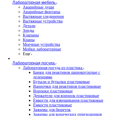
Лабораторная мебель
Аварийные души
Аварийные фонтаны
Вытяжные соединения
Вытяжные устройства
Детали
Зонды
Клапаны
Краны
Моечные устройства
Мойки лабораторные
Еще
Лабораторная посуда
Лабораторная посуда из пластика
Банки для реактивов широкогорлые с
делениями
Бутыли и бутылки пластиковые
Ванночки для реактивов пластиковые
Воронки пластиковые
Держатели для воронок пластиковые
Ёмкости для взвешивания пластиковые
Ёмкости пластиковые
Зажимы для бюреток
Зажимы для конических переходников