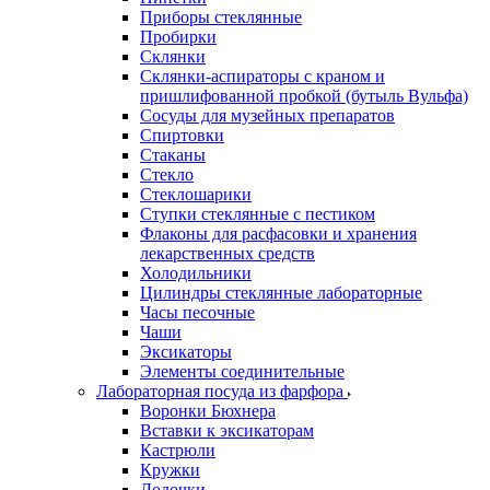
Приборы стеклянные
Пробирки
Склянки
Склянки-аспираторы с краном и
пришлифованной пробкой (бутыль Вульфа)
Сосуды для музейных препаратов
Спиртовки
Стаканы
Стекло
Стеклошарики
Ступки стеклянные с пестиком
Флаконы для расфасовки и хранения
лекарственных средств
Холодильники
Цилиндры стеклянные лабораторные
Часы песочные
Чаши
Эксикаторы
Элементы соединительные
Лабораторная посуда из фарфора
Воронки Бюхнера
Вставки к эксикаторам
Кастрюли
Кружки
Лодочки