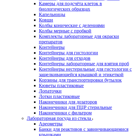
Камеры для подсчёта клеток в
биологических образцах
Капельницы
Ковши
Колбы конические с делениями
Колбы мерные с пробкой
Комплекты лабораторные для окраски
препаратов
Контейнеры
Контейнеры для гистологии
Контейнеры для отходов
Контейнеры лабораторные для взятия проб
Контейнеры нестерильные для гистологии с
защелкивающейся крышкой и этикеткой
Корзины для транспортировки бутылок
Кюветы пластиковые
Лопаточки
Лотки пластиковые
Наконечники для дозаторов
Наконечники для ПЦР стерильные
Наконечники с фильтром
Лабораторная посуда из стекла
Ареометры
Банки для реактивов с завинчивающимися
крышками